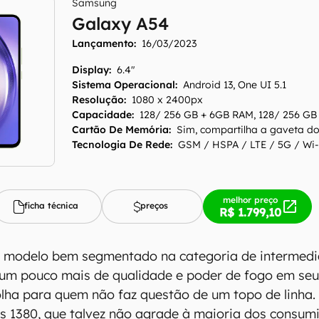
Samsung
Galaxy A54
Lançamento:
16/03/2023
Display
:
6.4"
Sistema Operacional
:
Android 13, One UI 5.1
Resolução
:
1080 x 2400px
Capacidade
:
128/ 256 GB + 6GB RAM, 128/ 256 G
Cartão De Memória
:
Sim, compartilha a gaveta d
Tecnologia De Rede
:
GSM / HSPA / LTE / 5G / Wi-
melhor preço
ficha técnica
preços
R$ 1.799,10
 modelo bem segmentado na categoria de intermedi
 um pouco mais de qualidade e poder de fogo em se
lha para quem não faz questão de um topo de linha
s 1380, que talvez não agrade à maioria dos consum