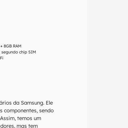
B + 8GB RAM
o segundo chip SIM
Fi
ários da Samsung. Ele
us componentes, sendo
. Assim, temos um
idores, mas tem