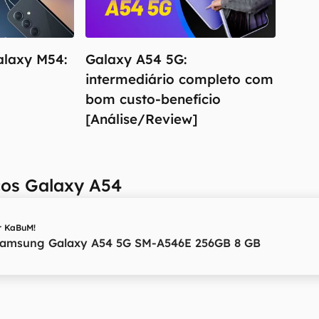
alaxy M54:
Galaxy A54 5G:
intermediário completo com
bom custo-benefício
[Análise/Review]
ços Galaxy A54
r
KaBuM!
 Samsung Galaxy A54 5G SM-A546E 256GB 8 GB