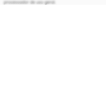
processador de uso geral.
CONTINUA APÓS A PUBLICIDADE
continuar lendo