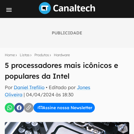
PUBLICIDADE
Seu resumo inteligente do mundo tech!
Assine a newsletter do Canaltech e receba
Home
Listas
Produtos
Hardware
notícias e reviews sobre tecnologia em primeira
mão.
5 processadores mais icônicos e
populares da Intel
E-mail
Por
Daniel Trefilio
• Editado por
Jones
Oliveira
|
04/04/2024 às 18:30
inscreva-se
Assine nossa Newsletter
Confirmo que li, aceito e concordo com os
Termos de
Uso e Política de Privacidade do Canaltech.