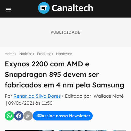
PUBLICIDADE
Seu resumo inteligente do mundo tech!
Assine a newsletter do Canaltech e receba
Home
Notícias
Produtos
Hardware
notícias e reviews sobre tecnologia em primeira
mão.
Exynos 2200 com AMD e
Snapdragon 895 devem ser
E-mail
fabricados em 4 nm pela Samsung
Por
Renan da Silva Dores
• Editado por
Wallace Moté
inscreva-se
|
09/06/2021 às 11:50
Assine nossa Newsletter
Confirmo que li, aceito e concordo com os
Termos de
Uso e Política de Privacidade do Canaltech.