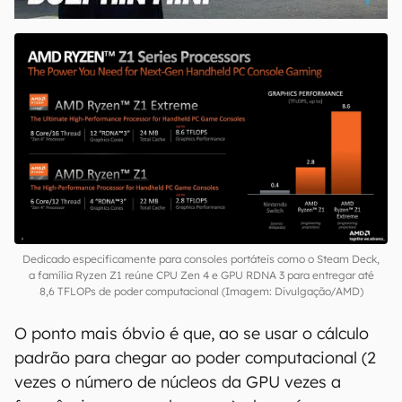
00:00
/
04:07
Dedicado especificamente para consoles portáteis como o Steam Deck,
a família Ryzen Z1 reúne CPU Zen 4 e GPU RDNA 3 para entregar até
8,6 TFLOPs de poder computacional (Imagem: Divulgação/AMD)
O ponto mais óbvio é que, ao se usar o cálculo
padrão para chegar ao poder computacional (2
vezes o número de núcleos da GPU vezes a