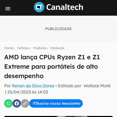
PUBLICIDADE
Seu resumo inteligente do mundo tech!
Assine a newsletter do Canaltech e receba
Home
Notícias
Produtos
Hardware
notícias e reviews sobre tecnologia em primeira
mão.
AMD lança CPUs Ryzen Z1 e Z1
Extreme para portáteis de alto
E-mail
desempenho
Por
Renan da Silva Dores
• Editado por
Wallace Moté
inscreva-se
|
25/04/2023 às 14:03
Assine nossa Newsletter
Confirmo que li, aceito e concordo com os
Termos de
Uso e Política de Privacidade do Canaltech.