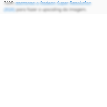
720P,
adotando o Radeon Super Resolution
(RSR)
para fazer o upscaling da imagem.
Mais poderoso, o Ryzen Z1 Extreme se sai bem em jogos pesados ao
usar upscaling com Radeon Super Resolution (RSR) (Imagem:
Divulgação/AMD)
CONTINUA APÓS A PUBLICIDADE