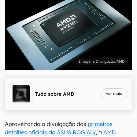
Divulgação/AMD
Tudo sobre
AMD
ver mais
Aproveitando a divulgação dos
primeiros
detalhes oficiais do ASUS ROG Ally
, a
AMD