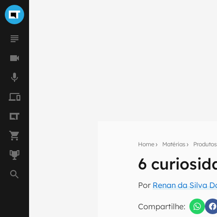
Home
Matérias
Produto
6 curiosi
Seu res
Por
Renan da Silva D
Assine a newsle
mão.
Compartilhe: