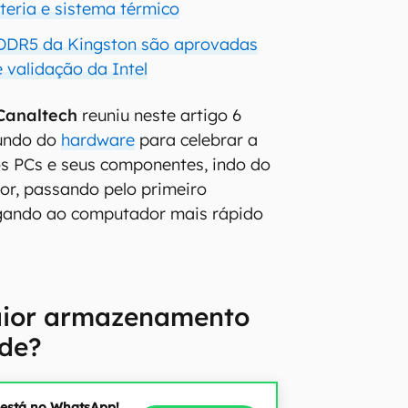
eria e sistema térmico
DR5 da Kingston são aprovadas
validação da Intel
Canaltech
reuniu neste artigo 6
mundo do
hardware
para celebrar a
s PCs e seus componentes, indo do
or, passando pelo primeiro
gando ao computador mais rápido
aior armazenamento
ade?
 está no WhatsApp!