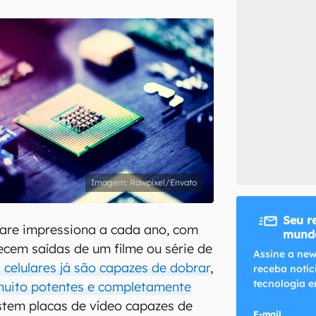
inscreva-se
li, aceito e concordo com os
Termos de Uso e Política de Privacidade do Ca
Rawpixel/Envato
Seu r
re impressiona a cada ano, com
mundo
cem saídas de um filme ou série de
Assine a new
 celulares já são capazes de dobrar
,
receba notíc
tecnologia e
uito potentes e completamente
stem placas de vídeo capazes de
E-mail