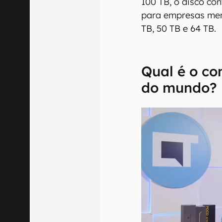
100 TB, o disco co
para empresas men
TB, 50 TB e 64 TB.
Qual é o c
do mundo?