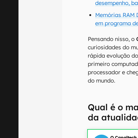
desempenho, bat
Memórias RAM D
em programa de 
Pensando nisso, o
curiosidades do 
rápida evolução do
primeiro computad
processador e che
do mundo.
Qual é o m
da atualid
O Canaltech