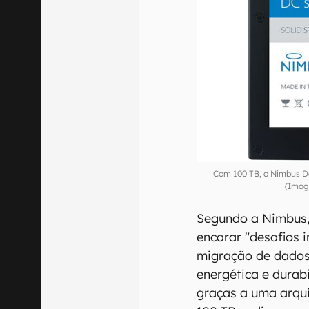
Com 100 TB, o Nimbus D
(Imag
Segundo a Nimbus, 
encarar "desafios 
migração de dados,
energética e durab
graças a uma arqui