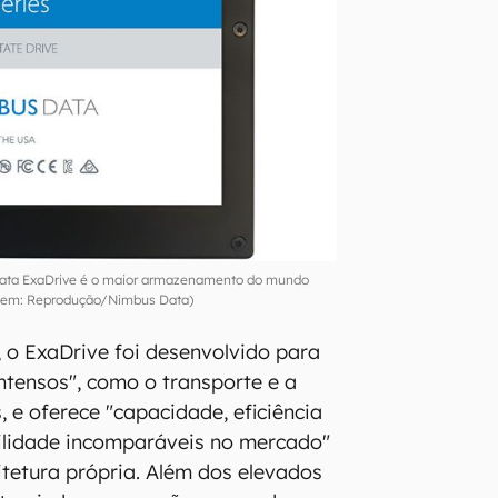
ata ExaDrive é o maior armazenamento do mundo
em: Reprodução/Nimbus Data)
o ExaDrive foi desenvolvido para
intensos", como o transporte e a
 e oferece "capacidade, eficiência
ilidade incomparáveis no mercado"
tetura própria. Além dos elevados