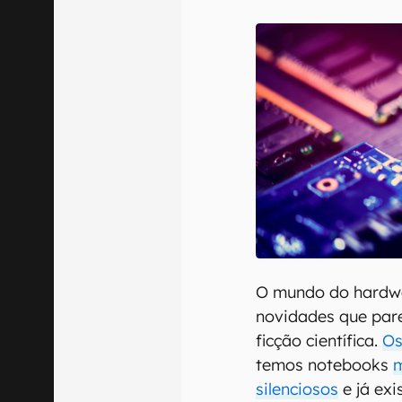
E-mail
Confirmo que 
O mundo do hardwa
novidades que pare
ficção científica.
Os
temos notebooks
m
silenciosos
e já exi