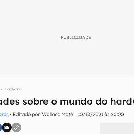
PUBLICIDADE
s
Hardware
dades sobre o mundo do har
umo inteligente do mundo tech!
ores
• Editado por
Wallace Moté
|
10/10/2021 às 20:00
tter do Canaltech e receba notícias e reviews sobre tecnologia 