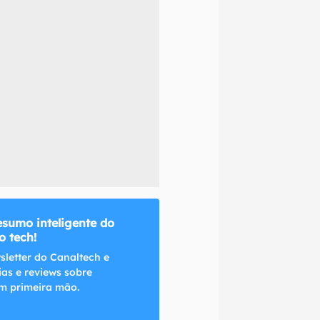
naltech.
esumo inteligente do
 tech!
sletter do Canaltech e
ias e reviews sobre
m primeira mão.