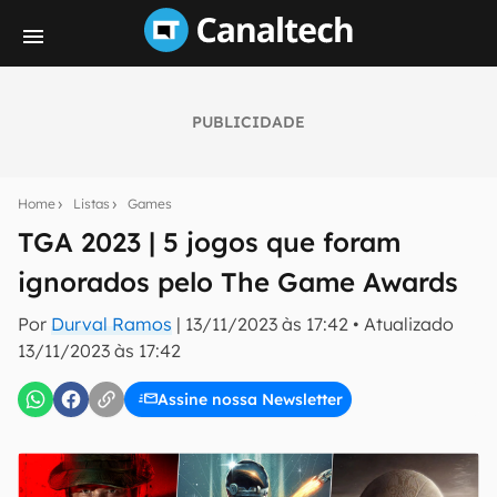
PUBLICIDADE
Seu resumo inteligente do mundo tech!
Assine a newsletter do Canaltech e receba
Home
Listas
Games
notícias e reviews sobre tecnologia em primeira
mão.
TGA 2023 | 5 jogos que foram
ignorados pelo The Game Awards
E-mail
Por
Durval Ramos
|
13/11/2023 às 17:42
•
Atualizado
13/11/2023 às 17:42
inscreva-se
Assine nossa Newsletter
Confirmo que li, aceito e concordo com os
Termos de
Uso e Política de Privacidade do Canaltech.