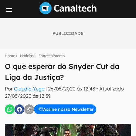
PUBLICIDADE
Seu resumo inteligente do mundo tech!
Assine a newsletter do Canaltech e receba
Home
Notícias
Entretenimento
notícias e reviews sobre tecnologia em primeira
mão.
O que esperar do Snyder Cut da
Liga da Justiça?
E-mail
Por
Claudio Yuge
|
26/05/2020 às 12:43
•
Atualizado
27/05/2020 às 12:39
inscreva-se
Assine nossa Newsletter
Confirmo que li, aceito e concordo com os
Termos de
Uso e Política de Privacidade do Canaltech.