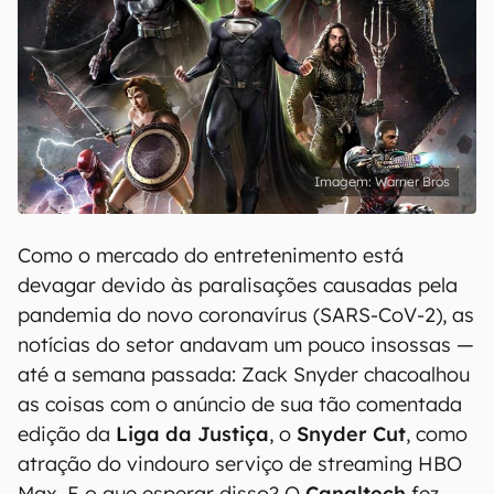
Warner Bros
Como o mercado do entretenimento está
devagar devido às paralisações causadas pela
pandemia do novo coronavírus (SARS-CoV-2), as
notícias do setor andavam um pouco insossas —
até a semana passada: Zack Snyder chacoalhou
as coisas com o anúncio de sua tão comentada
edição da
Liga da Justiça
, o
Snyder Cut
, como
atração do vindouro serviço de streaming HBO
Max. E o que esperar disso? O
Canaltech
fez