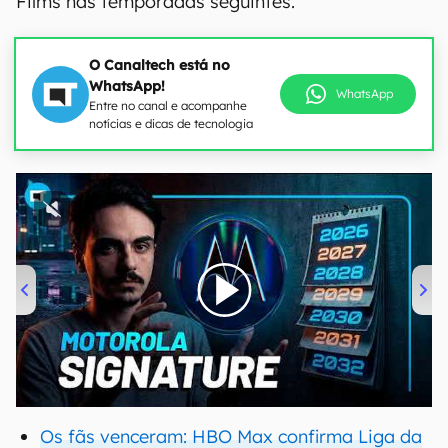
Films nas temporadas seguintes.
O Canaltech está no
WhatsApp!
WhatsApp
Entre no canal e acompanhe
notícias e dicas de tecnologia
00:00
/
20:46
Os fãs venceram: HBO Max confirma Liga da