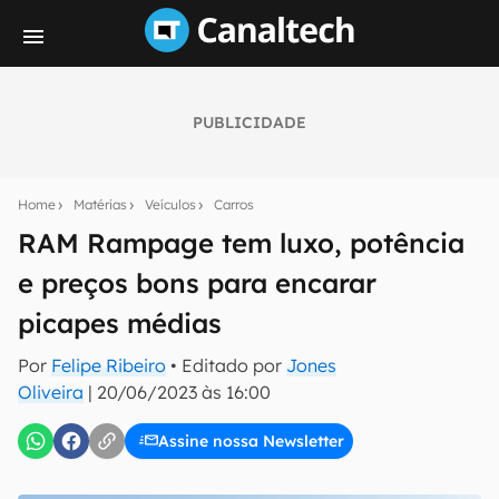
PUBLICIDADE
Seu resumo inteligente do mundo tech!
Assine a newsletter do Canaltech e receba
Home
Matérias
Veículos
Carros
notícias e reviews sobre tecnologia em primeira
mão.
RAM Rampage tem luxo, potência
e preços bons para encarar
E-mail
picapes médias
Por
Felipe Ribeiro
• Editado por
Jones
inscreva-se
Oliveira
|
20/06/2023 às 16:00
Assine nossa Newsletter
Confirmo que li, aceito e concordo com os
Termos de
Uso e Política de Privacidade do Canaltech.