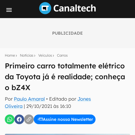
PUBLICIDADE
Seu resumo inteligente do mundo tech!
Assine a newsletter do Canaltech e receba
Home
Notícias
Veículos
Carros
notícias e reviews sobre tecnologia em primeira
mão.
Primeiro carro totalmente elétrico
da Toyota já é realidade; conheça
E-mail
o bZ4X
Por
Paulo Amaral
• Editado por
Jones
inscreva-se
Oliveira
|
29/10/2021 às 16:10
Assine nossa Newsletter
Confirmo que li, aceito e concordo com os
Termos de
Uso e Política de Privacidade do Canaltech.