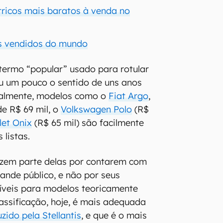
étricos mais baratos à venda no
is vendidos do mundo
termo “popular” usado para rotular
u um pouco o sentido de uns anos
tualmente, modelos como o
Fiat Argo
,
de R$ 69 mil, o
Volkswagen Polo
(R$
let Onix
(R$ 65 mil) são facilmente
 listas.
fazem parte delas por contarem com
rande público, e não por seus
íveis para modelos teoricamente
lassificação, hoje, é mais adequada
zido pela Stellantis
, e que é o mais