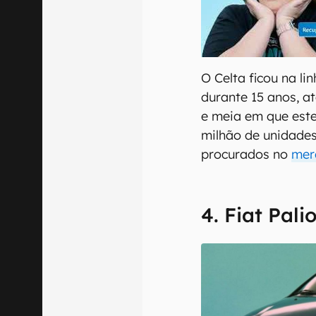
00:00
/
04:52
O Celta ficou na l
durante 15 anos, a
e meia em que este
milhão de unidades
procurados no
mer
4. Fiat Pali