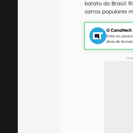
barato do Brasil: R
carros populares ma
O Canaltech
Entre no canal 
dicas de tecnol
CON