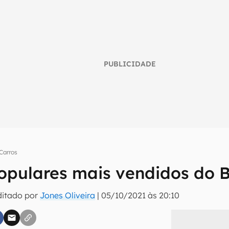
PUBLICIDADE
Carros
opulares mais vendidos do B
umo inteligente do mundo tech!
ditado por
Jones Oliveira
|
05/10/2021 às 20:10
tter do Canaltech e receba notícias e reviews sobre tecnologia 