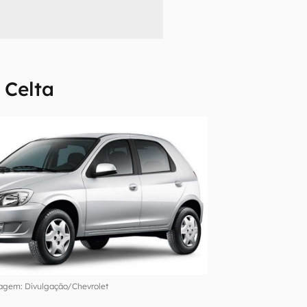
 Celta
agem: Divulgação/Chevrolet