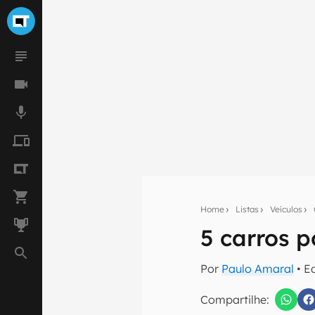
Home
Listas
Veículos
5 carros p
Seu res
Por
Paulo Amaral
• E
Assine a newsle
mão.
Compartilhe: