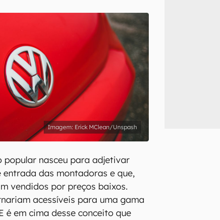
inscreva-se
li, aceito e concordo com os
Termos de Uso e Política de Privacidade do Ca
Erick MClean/Unspash
o popular nasceu para adjetivar
de entrada das montadoras e que,
am vendidos por preços baixos.
ornariam acessíveis para uma gama
E é em cima desse conceito que