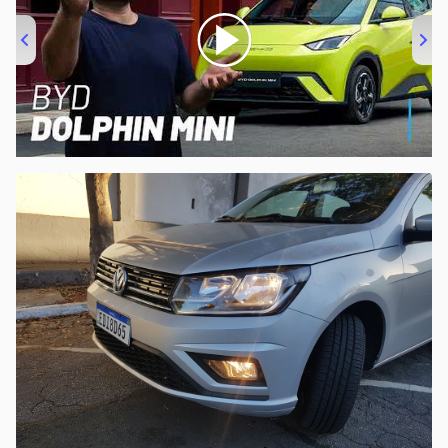
00:00
/
04:07