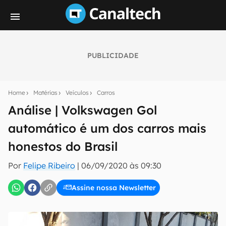
PUBLICIDADE
Seu resumo inteligente do mundo tech!
Assine a newsletter do Canaltech e receba
Home
Matérias
Veículos
Carros
notícias e reviews sobre tecnologia em primeira
mão.
Análise | Volkswagen Gol
automático é um dos carros mais
E-mail
honestos do Brasil
Por
Felipe Ribeiro
|
06/09/2020 às 09:30
inscreva-se
Assine nossa Newsletter
Confirmo que li, aceito e concordo com os
Termos de
Uso e Política de Privacidade do Canaltech.