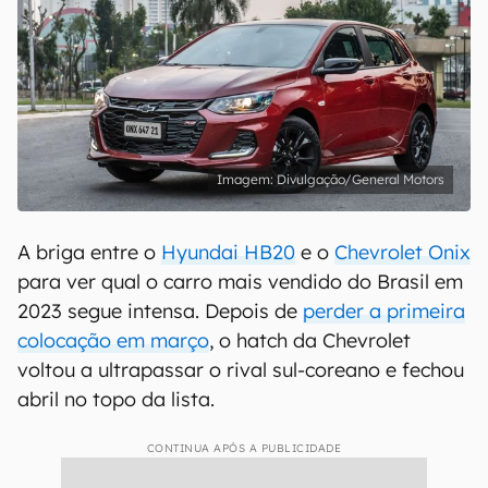
Divulgação/General Motors
A briga entre o
Hyundai HB20
e o
Chevrolet Onix
para ver qual o carro mais vendido do Brasil em
2023 segue intensa. Depois de
perder a primeira
colocação em março
, o hatch da Chevrolet
voltou a ultrapassar o rival sul-coreano e fechou
abril no topo da lista.
CONTINUA APÓS A PUBLICIDADE