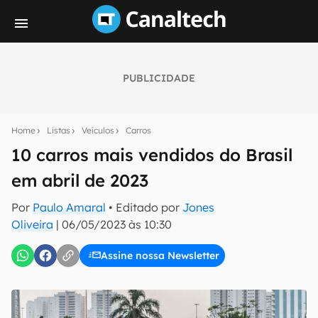
PUBLICIDADE
Seu resumo inteligente do mundo tech!
Assine a newsletter do Canaltech e receba
Home
Listas
Veículos
Carros
notícias e reviews sobre tecnologia em primeira
mão.
10 carros mais vendidos do Brasil
em abril de 2023
E-mail
Por
Paulo Amaral
• Editado por
Jones
Oliveira
|
06/05/2023 às 10:30
inscreva-se
Assine nossa Newsletter
Confirmo que li, aceito e concordo com os
Termos de
Uso e Política de Privacidade do Canaltech.