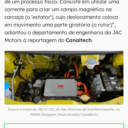
de um processo físico. Consiste em utilizar uma
corrente para criar um campo magnético na
carcaça (o 'estator'), cujo deslocamento coloca
em movimento uma parte giratória (o rotor)”,
adiantou o departamento de engenharia da JAC
Motors à reportagem do
Canaltech
.
Esse é o motor do JAC E-JS1, do tipo Síncrono de Imâ Permanente, ou
PMSM (Imagem: Paulo Amaral/Canaltech)