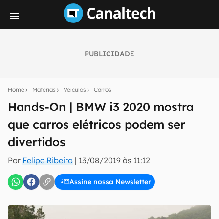
PUBLICIDADE
Seu resumo inteligente do mundo tech!
Assine a newsletter do Canaltech e receba
Home
Matérias
Veículos
Carros
notícias e reviews sobre tecnologia em primeira
mão.
Hands-On | BMW i3 2020 mostra
que carros elétricos podem ser
E-mail
divertidos
Por
Felipe Ribeiro
|
13/08/2019 às 11:12
inscreva-se
Assine nossa Newsletter
Confirmo que li, aceito e concordo com os
Termos de
Uso e Política de Privacidade do Canaltech.