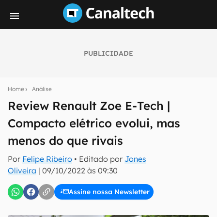
PUBLICIDADE
Seu resumo inteligente do mundo tech!
Assine a newsletter do Canaltech e receba
Home
Análise
notícias e reviews sobre tecnologia em primeira
mão.
Review Renault Zoe E-Tech |
Compacto elétrico evolui, mas
E-mail
menos do que rivais
Por
Felipe Ribeiro
• Editado por
Jones
inscreva-se
Oliveira
|
09/10/2022 às 09:30
Assine nossa Newsletter
Confirmo que li, aceito e concordo com os
Termos de
Uso e Política de Privacidade do Canaltech.