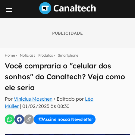
PUBLICIDADE
Seu resumo inteligente do mundo tech!
Assine a newsletter do Canaltech e receba
Home
Notícias
Produtos
Smartphone
notícias e reviews sobre tecnologia em primeira
mão.
Você compraria o "celular dos
sonhos" do Canaltech? Veja como
E-mail
ele seria
Por
Vinícius Moschen
• Editado por
Léo
inscreva-se
Müller
|
01/02/2025 às 08:30
Assine nossa Newsletter
Confirmo que li, aceito e concordo com os
Termos de
Uso e Política de Privacidade do Canaltech.