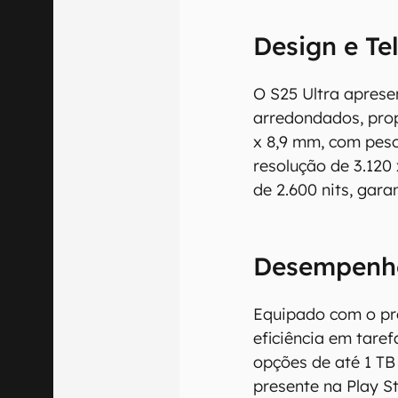
Design e Te
O S25 Ultra aprese
arredondados, prop
x 8,9 mm, com pes
resolução de 3.120 
de 2.600 nits, gar
Desempenho
Equipado com o pro
O Canaltech m
eficiência em tare
informações p
opções de até 1 TB
especificações
presente na Play S
recomendamos q