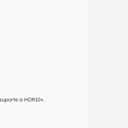
 e regionais.
omissões, ou
mações são
 variações ou
 suporte a HDR10+.