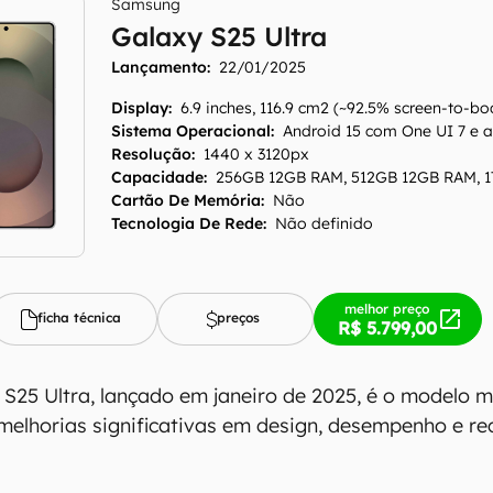
Samsung
Galaxy S25 Ultra
Lançamento:
22/01/2025
Display
:
6.9 inches, 116.9 cm2 (~92.5% screen-to-bo
Sistema Operacional
:
Android 15 com One UI 7 e 
Resolução
:
1440 x 3120px
Capacidade
:
256GB 12GB RAM, 512GB 12GB RAM, 1
Cartão De Memória
:
Não
Tecnologia De Rede
:
Não definido
melhor preço
ficha técnica
preços
R$ 5.799,00
25 Ultra, lançado em janeiro de 2025, é o modelo m
melhorias significativas em design, desempenho e rec