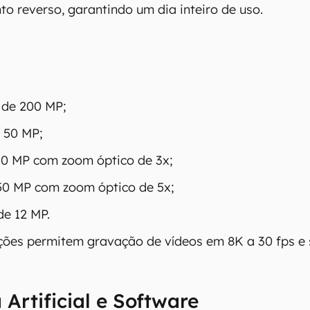
o reverso, garantindo um dia inteiro de uso.
 produto para confirmar suas características detalhadas
 Canaltech não se responsabiliza por quaisquer erros ou 
ltados obtidos com o uso dessas informações. As infor
mo estão", sem qualquer garantia de precisão, detalhes,
s resultados obtidos com o uso dessas informações.
l de 200 MP;
e 50 MP;
 10 MP com zoom óptico de 3x;
 50 MP com zoom óptico de 5x;
de 12 MP.
ções permitem gravação de vídeos em 8K a 30 fps e
 Artificial e Software