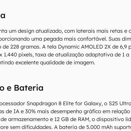
la
nta um design atualizado, com laterais mais retas e
orcionando uma pegada mais confortável. Suas dime
o de 228 gramas. A tela Dynamic AMOLED 2X de 6,9 
x 1.440 pixels, taxa de atualização adaptativa de 1 
antindo excelente qualidade de imagem.
 e Bateria
cessador Snapdragon 8 Elite for Galaxy, o S25 Ultr
antém esforço constante para encontrar e manter atual
fas de IA e 30% mais desempenho gráfico em relação
resentes em nossas fichas técnicas, porém tenha em me
 de armazenamento e 12 GB de RAM, o dispositivo li
 e recursos podem variar entre regiões e países. Portant
tore sem dificuldades. A bateria de 5.000 mAh supor
ue você visite o site oficial do fabricante ou operado