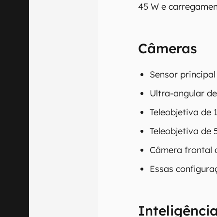
45 W e carregament
comercializa o
Aviso legal: O
mesmo os resu
Câmeras
fornecidas "co
em relação ao
Sensor principa
Ultra-angular d
Teleobjetiva de
Teleobjetiva de
Câmera frontal 
Essas configura
Inteligência