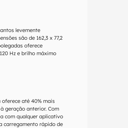
 cantos levemente
nsões são de 162,3 x 77,2
polegadas oferece
a 120 Hz e brilho máximo
a oferece até 40% mais
izadas as
 à geração anterior. Com
nte que
da com qualquer aplicativo
o,
ta carregamento rápido de
ra que