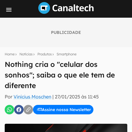
PUBLICIDADE
Seu resumo inteligente do mundo tech!
Assine a newsletter do Canaltech e receba
Home
Notícias
Produtos
Smartphone
notícias e reviews sobre tecnologia em primeira
mão.
Nothing cria o "celular dos
sonhos"; saiba o que ele tem de
E-mail
diferente
Por
Vinícius Moschen
|
27/01/2025 às 11:45
inscreva-se
Assine nossa Newsletter
Confirmo que li, aceito e concordo com os
Termos de
Uso e Política de Privacidade do Canaltech.