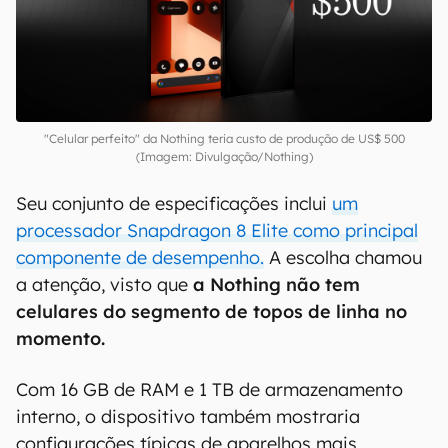
"Celular perfeito" da Nothing teria custo de produção de US$ 500
(Imagem: Divulgação/Nothing)
Seu conjunto de especificações inclui
um
processador Snapdragon 8 Elite como principal
componente de desempenho.
A escolha chamou
a atenção, visto que
a Nothing não tem
celulares do segmento de topos de linha no
momento.
Com 16 GB de RAM e 1 TB de armazenamento
interno, o dispositivo também mostraria
configurações típicas de aparelhos mais