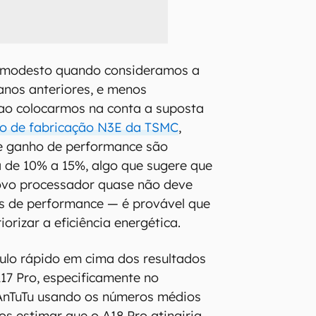
e modesto quando consideramos a
anos anteriores, e menos
ao colocarmos na conta a suposta
o de fabricação N3E da TSMC
,
e ganho de performance são
 de 10% a 15%, algo que sugere que
novo processador quase não deve
s de performance — é provável que
iorizar a eficiência energética.
ulo rápido em cima dos resultados
7 Pro, especificamente no
AnTuTu usando os números médios
 estimar que o A18 Pro atingiria