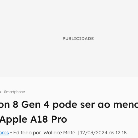
PUBLICIDADE
Smartphone
n 8 Gen 4 pode ser ao men
umo inteligente do mundo tech!
 Apple A18 Pro
tter do Canaltech e receba notícias e reviews sobre tecnologia 
ores
• Editado por
Wallace Moté
|
12/03/2024 às 12:18