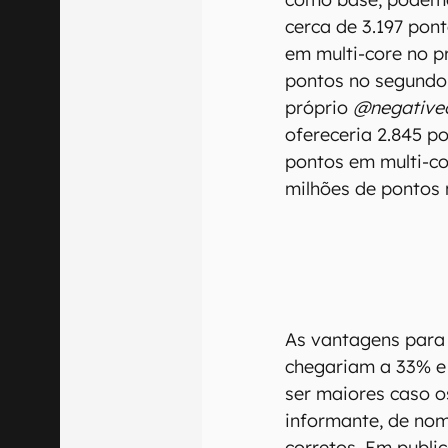
cerca de 3.197 pon
em multi-core no p
pontos no segundo
próprio
@negative
ofereceria 2.845 p
pontos em multi-co
milhões de pontos 
As vantagens para
chegariam a 33% e
ser maiores caso o
informante, de no
corretos. Em public