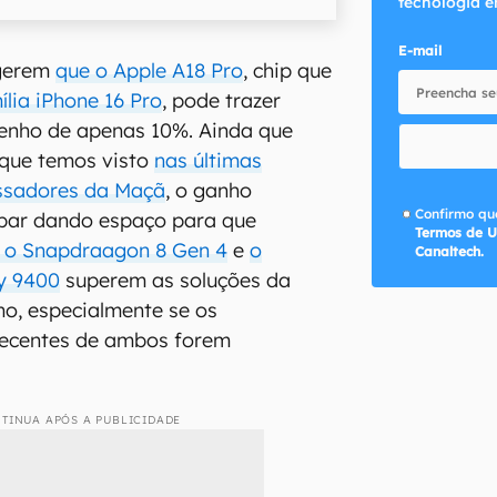
tecnologia e
E-mail
gerem
que o Apple A18 Pro
, chip que
ília iPhone 16 Pro
, pode trazer
nho de apenas 10%. Ainda que
 que temos visto
nas últimas
ssadores da Maçã
, o ganho
Confirmo que
bar dando espaço para que
Termos de U
 o Snapdraagon 8 Gen 4
e
o
Canaltech.
y 9400
superem as soluções da
no, especialmente se os
ecentes de ambos forem
TINUA APÓS A PUBLICIDADE