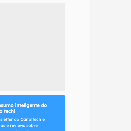
naltech.
esumo inteligente do
 tech!
sletter do Canaltech e
ias e reviews sobre