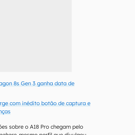
agon 8s Gen 3 ganha data de
urge com inédito botão de captura e
nças
ões sobre o A18 Pro chegam pelo
nehero
, mesmo perfil que divulgou