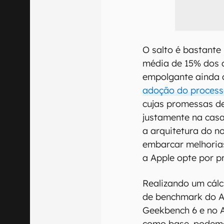
O salto é bastant
média de 15% dos 
empolgante ainda 
adoção do process
cujas promessas d
justamente na casa
a arquitetura do 
embarcar melhoria
a Apple opte por pr
Realizando um cálc
de benchmark do A1
Geekbench 6 e no 
como base, podemos