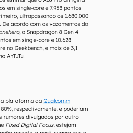
tos em single-core e 7.958 pontos
rimeiro, ultrapassando os 1.680.000
. De acordo com os vazamentos do
onehero
, o Snapdragon 8 Gen 4
ontos em single-core e 10.628
re no Geekbench, e mais de 3,1
no AnTuTu.
 a plataforma da
Qualcomm
 80%, respectivamente, e poderiam
s rumores divulgados por outro
me
Fixed Digital Focus
, estejam
ação recente, o perfil sugere que o