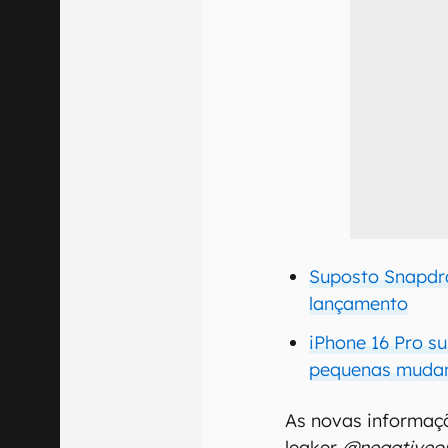
Suposto Snapdr
lançamento
iPhone 16 Pro s
pequenas muda
As novas informaç
leaker
@negativeo