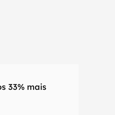
os 33% mais
em primeira