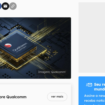
inscreva-se
li, aceito e concordo com os
Termos de Uso e Política de Privacidade do Ca
Qualcomm
Seu r
mundo
Assine a new
bre
Qualcomm
ver mais
receba notíc