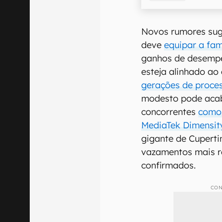
Novos rumores su
deve
equipar a fam
ganhos de desempe
esteja alinhado ao
gerações de proce
modesto pode aca
concorrentes
como
MediaTek Dimensit
gigante de Cuperti
vazamentos mais r
confirmados.
CON