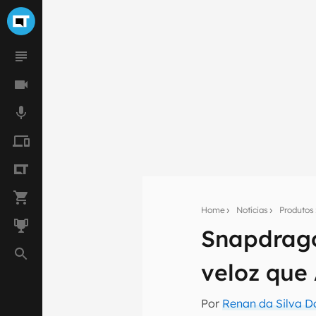
Home
Notícias
Produtos
Snapdrago
Seu res
veloz que
Assine a newsle
mão.
Por
Renan da Silva D