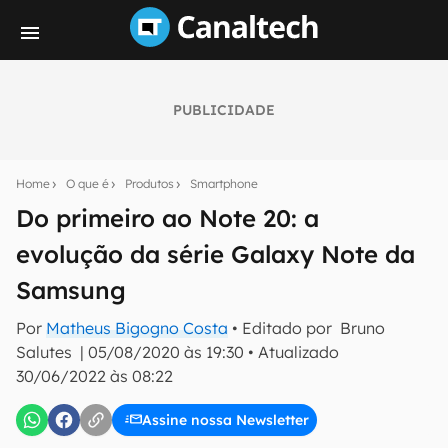
PUBLICIDADE
Seu resumo inteligente do mundo tech!
Assine a newsletter do Canaltech e receba
Home
O que é
Produtos
Smartphone
notícias e reviews sobre tecnologia em primeira
mão.
Do primeiro ao Note 20: a
evolução da série Galaxy Note da
E-mail
Samsung
Por
Matheus Bigogno Costa
• Editado por
Bruno
inscreva-se
Salutes
|
05/08/2020 às 19:30
•
Atualizado
30/06/2022 às 08:22
Confirmo que li, aceito e concordo com os
Termos de
Uso e Política de Privacidade do Canaltech.
Assine nossa Newsletter