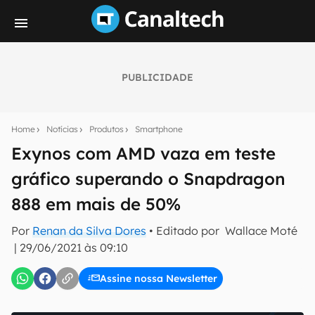
PUBLICIDADE
Seu resumo inteligente do mundo tech!
Assine a newsletter do Canaltech e receba
Home
Notícias
Produtos
Smartphone
notícias e reviews sobre tecnologia em primeira
mão.
Exynos com AMD vaza em teste
gráfico superando o Snapdragon
E-mail
888 em mais de 50%
Por
Renan da Silva Dores
• Editado por
Wallace Moté
inscreva-se
|
29/06/2021 às 09:10
Assine nossa Newsletter
Confirmo que li, aceito e concordo com os
Termos de
Uso e Política de Privacidade do Canaltech.