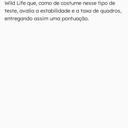
desempenho 50% maior que o
Snapdragon 888
Cortesia do leaker
Ice Universe
, cujo histórico de
vazamentos é geralmente certeiro, tivemos a
divulgação do primeiro teste real do novo
Exynos com
AMD
, mais especificamente da GPU
do chip. Trata-se de um resultado do 3DMark
Wild Life que, como de costume nesse tipo de
teste, avalia a estabilidade e a taxa de quadros,
entregando assim uma pontuação.