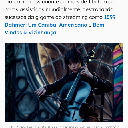
grátis na Amazon e de quebra leva filmes,
séries, livros e música! Teste grátis por 30
dias!
Wandinha em números
Com este novo recorde,
Wandinha
alcançou a
marca impressionante de mais de 1 bilhão de
horas assistidas mundialmente, destronando
sucessos da gigante do streaming como
1899
,
Dahmer: Um Canibal Americano
e
Bem-
Vindos à Vizinhança
.