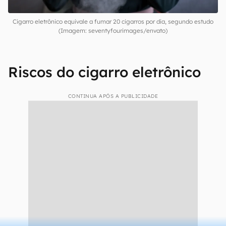
Cigarro eletrônico equivale a fumar 20 cigarros por dia, segundo estudo
(Imagem: seventyfourimages/envato)
Riscos do cigarro eletrônico
CONTINUA APÓS A PUBLICIDADE