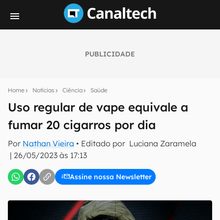
PUBLICIDADE
Seu resumo inteligente do mundo tech!
Assine a newsletter do Canaltech e receba
Home
Notícias
Ciência
Saúde
notícias e reviews sobre tecnologia em primeira
mão.
Uso regular de vape equivale a
fumar 20 cigarros por dia
E-mail
Por
Nathan Vieira
• Editado por
Luciana Zaramela
|
26/05/2023 às 17:13
inscreva-se
Assine nossa Newsletter
Confirmo que li, aceito e concordo com os
Termos de
Uso e Política de Privacidade do Canaltech.