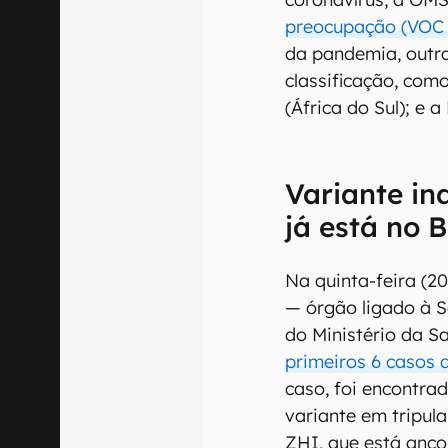
preocupação (VOC
da pandemia, outr
classificação, como 
(África do Sul); e a
Variante in
já está no B
Na quinta-feira (20
— órgão ligado à S
do Ministério da 
primeiros 6 casos d
caso, foi encontrad
variante em tripu
ZHI, que está anc