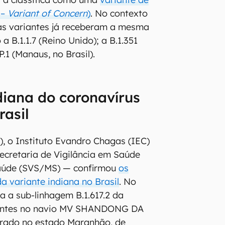
 –
Variant of Concern
)
. No contexto
as variantes já receberam a mesma
a B.1.1.7 (Reino Unido); a B.1.351
 P.1 (Manaus, no Brasil).
diana do coronavírus
rasil
), o Instituto Evandro Chagas (IEC)
ecretaria de Vigilância em Saúde
Saúde (SVS/MS) — confirmou
os
a variante indiana no Brasil
. No
a a sub-linhagem B.1.617.2 da
lantes no navio MV SHANDONG DA
orado no estado Maranhão, de