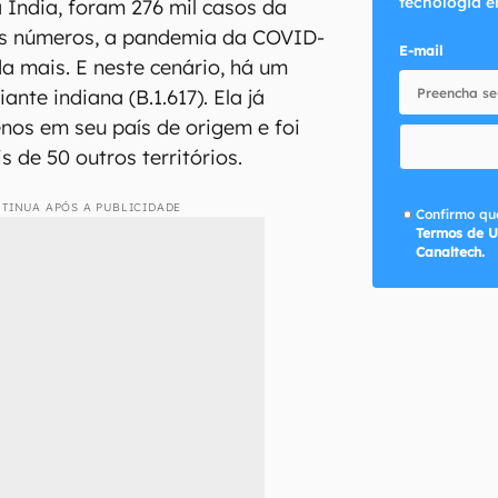
tecnologia e
a Índia, foram 276 mil casos da
es números, a pandemia da COVID-
E-mail
da mais. E neste cenário, há um
ante indiana (B.1.617). Ela já
os em seu país de origem e foi
 de 50 outros territórios.
TINUA APÓS A PUBLICIDADE
Confirmo que
Termos de U
Canaltech.