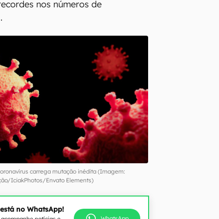
ecordes nos números de
.
 coronavírus carrega mutação inédita (Imagem:
ão/IciakPhotos/Envato Elements)
 está no WhatsApp!
WhatsApp
e acompanhe notícias e