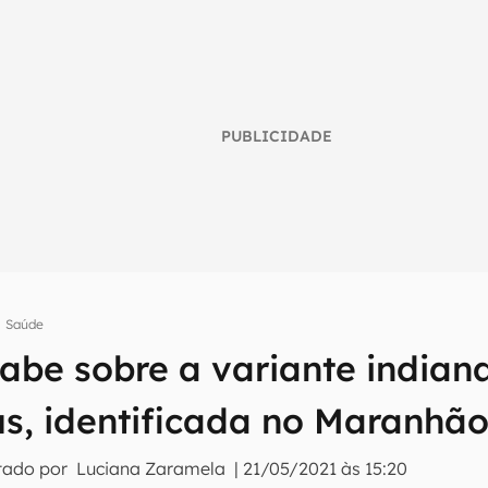
PUBLICIDADE
Saúde
sabe sobre a variante indian
umo inteligente do mundo tech!
us, identificada no Maranhã
tter do Canaltech e receba notícias e reviews sobre tecnologia 
tado por
Luciana Zaramela
|
21/05/2021 às 15:20