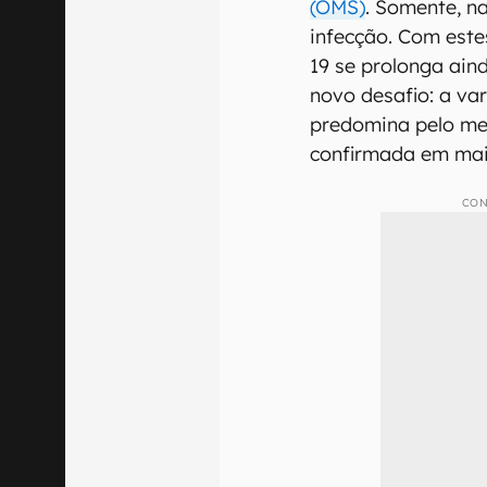
(OMS)
. Somente, n
infecção. Com est
19 se prolonga ain
novo desafio: a vari
predomina pelo men
confirmada em mais
CON