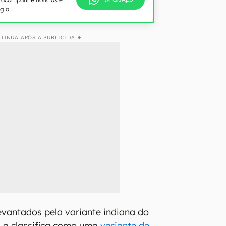
ogia
TINUA APÓS A PUBLICIDADE
levantados pela variante indiana do
S a classifica como uma
variante de