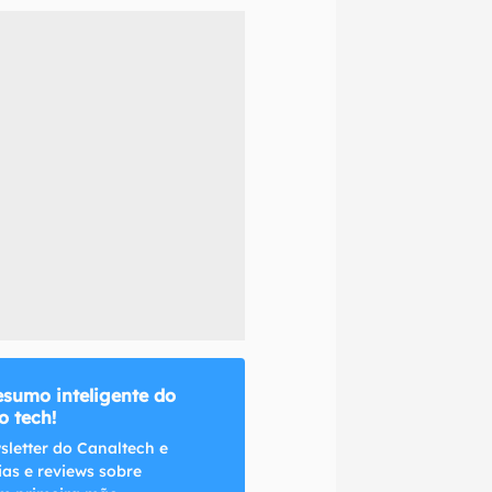
naltech.
esumo inteligente do
 tech!
sletter do Canaltech e
ias e reviews sobre