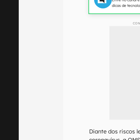
dicas de tecnol
CON
Diante dos riscos 
coronavírus, a OM