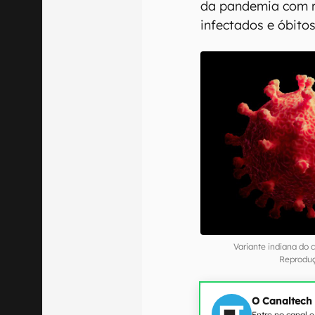
da pandemia com r
infectados e óbitos
Variante indiana do
Reproduç
O Canaltech
Entre no canal 