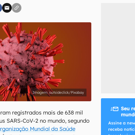
inscreva-se
li, aceito e concordo com os
Termos de Uso e Política de Privacidade do Ca
outsideclick/Pixabay
Seu r
oram registrados mais de 638 mil
mundo
rus SARS-CoV-2 no mundo, segundo
Assine a new
rganização Mundial da Saúde
receba notíc