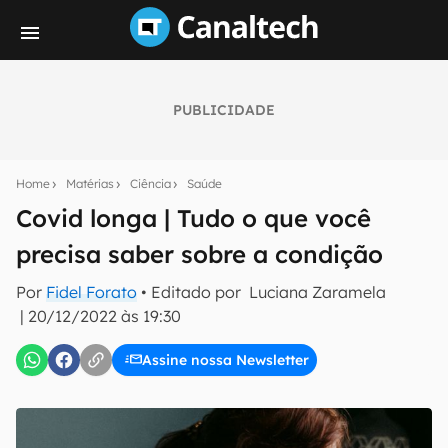
PUBLICIDADE
Seu resumo inteligente do mundo tech!
Assine a newsletter do Canaltech e receba
Home
Matérias
Ciência
Saúde
notícias e reviews sobre tecnologia em primeira
mão.
Covid longa | Tudo o que você
precisa saber sobre a condição
E-mail
Por
Fidel Forato
• Editado por
Luciana Zaramela
|
20/12/2022 às 19:30
inscreva-se
Assine nossa Newsletter
Confirmo que li, aceito e concordo com os
Termos de
Uso e Política de Privacidade do Canaltech.