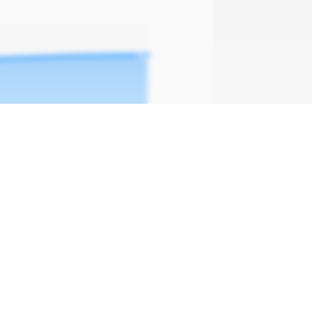
'24
15 Jun
Jul '24
15 Jul
 hoje