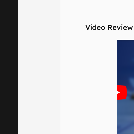
Vídeo Revie
O Canaltech m
informações p
especificações
recomendamos q
comercializa o
Aviso legal: O
mesmo os resu
fornecidas "co
em relação ao