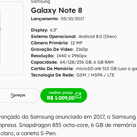
Samsung
Galaxy Note 8
Lançamento:
05/10/2017
Display
:
6.3"
Sistema Operacional
:
Android 8.0 (Oreo)
Câmera Primária
:
12 MP
Gravação De Vídeo
:
2160p
Resolução
:
1440 x 2960px
Capacidade
:
64/128/256 GB, 6 GB RAM
Cartão De Memória
:
microSD até 512 GB (usa a g
Tecnologia De Rede
:
GSM / HSPA / LTE
melhor preço
preços
R$ 1.009,00
vançado da Samsung anunciado em 2017, o Samsung
mpresa. Snapdragon 835 octa-core, 6 GB de memória
claro, a caneta S-Pen.