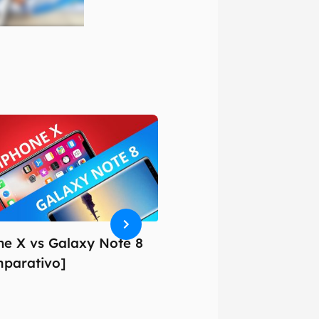
ne X vs Galaxy Note 8
Razer Phone vs Galax
parativo]
8 [Comparativo]