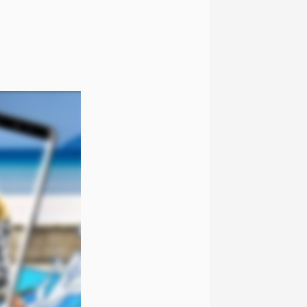
izadas as
nte que
o,
ra que
 e regionais.
omissões, ou
mações são
 variações ou