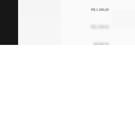
R$ 1.040,00
R$ 1.000,00
R$ 960,00
R$ 920,00
R$ 880,00
R$ 840,00
15 Fev
Menor pre
02/02/2024
R$
809
,
10