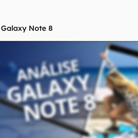
w
Galaxy Note 8
antém esforço constante para encontrar e manter atual
resentes em nossas fichas técnicas, porém tenha em me
 e recursos podem variar entre regiões e países. Portant
ue você visite o site oficial do fabricante ou operado
 produto para confirmar suas características detalhadas
 Canaltech não se responsabiliza por quaisquer erros ou 
ltados obtidos com o uso dessas informações. As infor
mo estão", sem qualquer garantia de precisão, detalhes,
s resultados obtidos com o uso dessas informações.