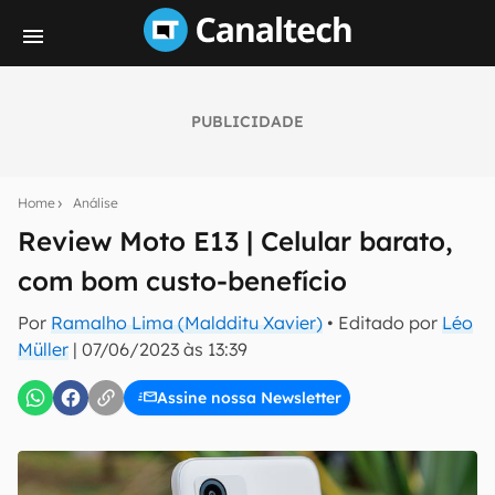
PUBLICIDADE
Seu resumo inteligente do mundo tech!
Assine a newsletter do Canaltech e receba
Home
Análise
notícias e reviews sobre tecnologia em primeira
mão.
Review Moto E13 | Celular barato,
com bom custo-benefício
E-mail
Por
Ramalho Lima (Maldditu Xavier)
• Editado por
Léo
Müller
|
07/06/2023 às 13:39
inscreva-se
Assine nossa Newsletter
Confirmo que li, aceito e concordo com os
Termos de
Uso e Política de Privacidade do Canaltech.