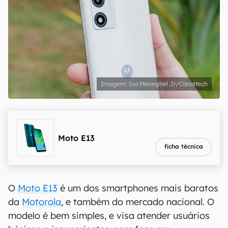
Ivo Meneghel Jr/Canaltech
melhor preço
R$ 539,10
Moto E13
ficha técnica
O
Moto E13
é um dos smartphones mais baratos
da
Motorola
, e também do mercado nacional. O
modelo é bem simples, e visa atender usuários