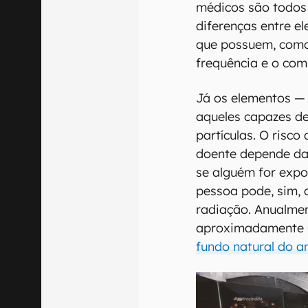
médicos são todos 
diferenças entre el
que possuem, como
frequência e o co
Já os elementos — 
aqueles capazes de
partículas. O risc
doente depende da
se alguém for expo
pessoa pode, sim, 
radiação. Anualmen
aproximadamente 0
fundo natural do a