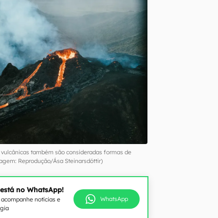
s vulcânicas também são consideradas formas de
agem: Reprodução/Ása Steinarsdóttir)
 está no WhatsApp!
WhatsApp
e acompanhe notícias e
ogia