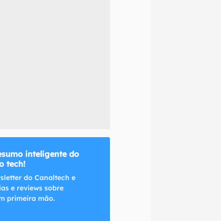
naltech.
esumo inteligente do
 tech!
sletter do Canaltech e
ias e reviews sobre
m primeira mão.