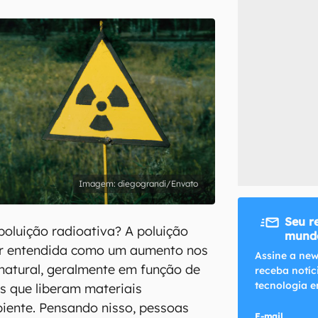
inscreva-se
li, aceito e concordo com os
Termos de Uso e Política de Privacidade do Ca
diegograndi/Envato
Seu r
poluição radioativa? A poluição
mundo
er entendida como um aumento nos
Assine a new
 natural, geralmente em função de
receba notíc
tecnologia e
s que liberam materiais
iente. Pensando nisso, pessoas
E-mail