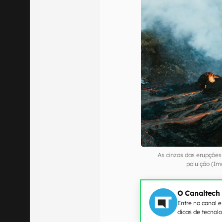
As cinzas das erupçõe
poluição (Im
O Canaltech
Entre no canal 
dicas de tecnol