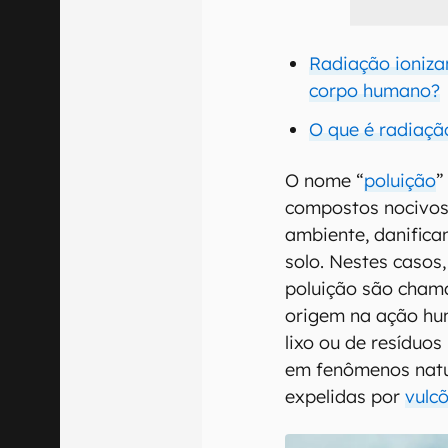
Radiação ioniza
corpo humano?
O que é radiaçã
O nome “
poluição
”
compostos nocivos
ambiente, danifica
solo. Nestes casos
poluição são cham
origem na ação hu
lixo ou de resíduos
em fenômenos natu
expelidas por
vulc