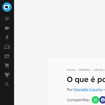
Home
Matérias
Ciência
O que é p
Seu res
Por
Danielle Cassita
•
Assine a newsle
mão.
Compartilhe: