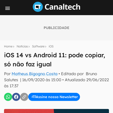
PUBLICIDADE
Seu resumo inteligente do mundo tech!
Assine a newsletter do Canaltech e receba
Home
Notícias
Software
iOS
notícias e reviews sobre tecnologia em primeira
mão.
iOS 14 vs Android 11: pode copiar,
só não faz igual
E-mail
Por
Matheus Bigogno Costa
• Editado por
Bruno
Salutes
|
16/09/2020 às 15:00
•
Atualizado
29/06/2022
às 17:37
inscreva-se
Assine nossa Newsletter
Confirmo que li, aceito e concordo com os
Termos de
Uso e Política de Privacidade do Canaltech.