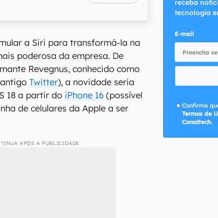
receba notíc
tecnologia e
E-mail
ular a Siri para transformá-la na
mais poderosa da empresa. De
rmante Revegnus, conhecido como
(antigo
Twitter
), a novidade seria
S 18 a partir do
iPhone 16
(possível
Confirmo que
nha de celulares da Apple a ser
Termos de U
Canaltech.
TINUA APÓS A PUBLICIDADE