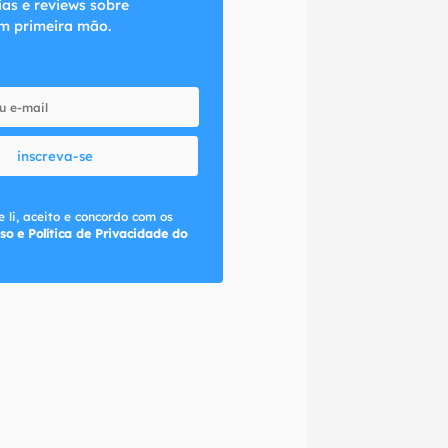
ias e reviews sobre
m primeira mão.
inscreva-se
 li, aceito e concordo com os
so e Política de Privacidade do