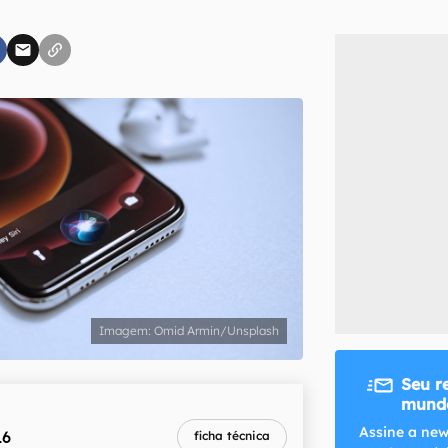
inscreva-se
li, aceito e concordo com os
Termos de Uso e Política de Privacidade do Ca
Omid Armin/Unsplash
Seu r
mundo
Assine a new
16
ficha técnica