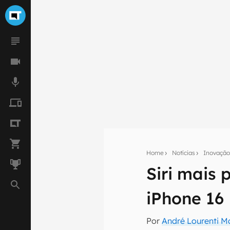
Home
Notícias
Inovaçã
Siri mais 
Seu res
iPhone 16
Assine a newsle
mão.
Por
André Lourenti 
E-mail