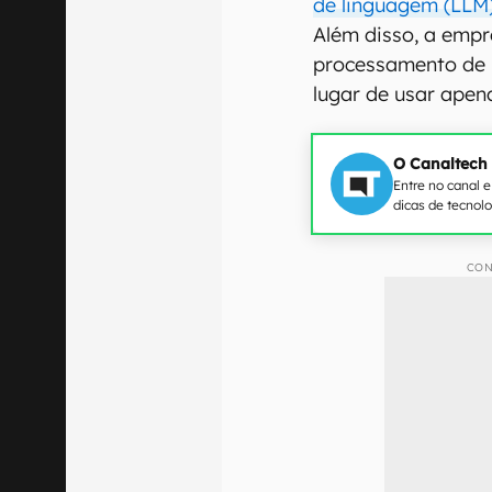
de linguagem (LLM
Além disso, a empr
processamento de I
lugar de usar ape
O Canaltech
Entre no canal 
dicas de tecnol
CON