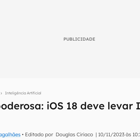
PUBLICIDADE
o
Inteligência Artificial
poderosa: iOS 18 deve levar 
umo inteligente do mundo tech!
tter do Canaltech e receba notícias e reviews sobre tecnologia 
Magalhães
• Editado por
Douglas Ciriaco
|
10/11/2023 às 10: