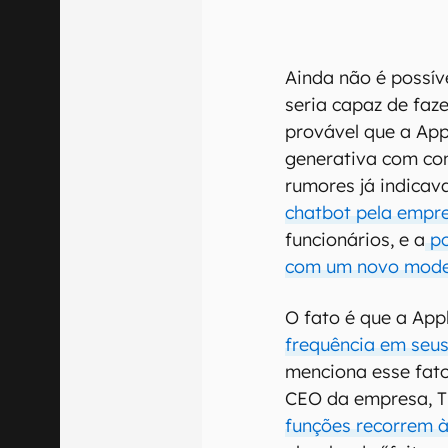
Ainda não é possíve
seria capaz de faz
provável que a App
generativa com con
rumores já indica
chatbot pela empr
funcionários, e a
po
com um novo mode
O fato é que a App
frequência em seu
menciona esse fato
CEO da empresa, T
funções recorrem à