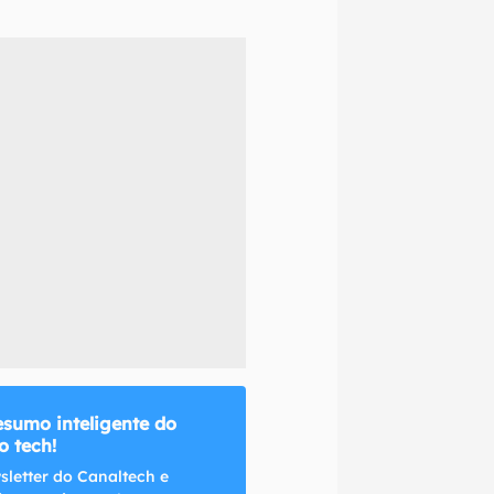
naltech.
esumo inteligente do
 tech!
sletter do Canaltech e