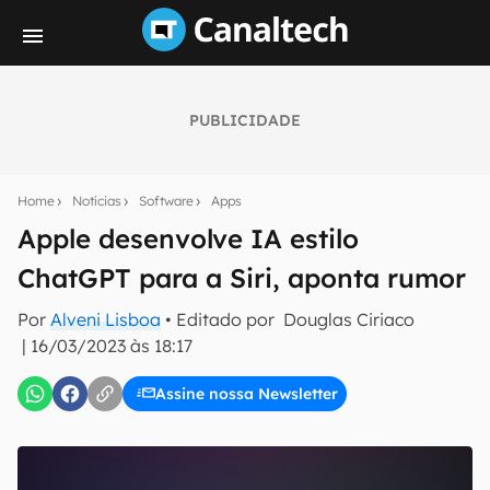
PUBLICIDADE
Seu resumo inteligente do mundo tech!
Assine a newsletter do Canaltech e receba
Home
Notícias
Software
Apps
notícias e reviews sobre tecnologia em primeira
mão.
Apple desenvolve IA estilo
ChatGPT para a Siri, aponta rumor
E-mail
Por
Alveni Lisboa
• Editado por
Douglas Ciriaco
|
16/03/2023 às 18:17
inscreva-se
Assine nossa Newsletter
Confirmo que li, aceito e concordo com os
Termos de
Uso e Política de Privacidade do Canaltech.