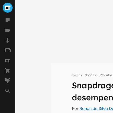
Home
Notícias
Produtos
Snapdrago
Seu res
desempen
Assine a newsle
mão.
Por
Renan da Silva D