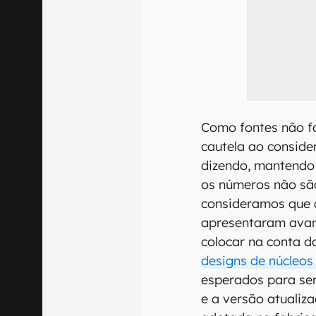
Como fontes não fo
cautela ao conside
dizendo, mantendo c
os números não sã
consideramos que c
apresentaram ava
colocar na conta d
designs de núcleo
esperados para se
e a versão atualiza