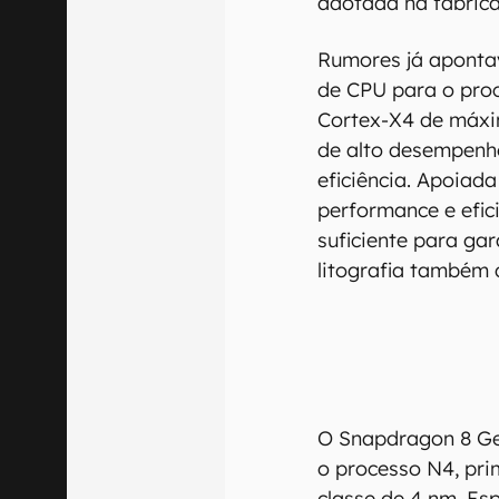
adotada na fabric
Rumores já aponta
de CPU para o proc
Cortex-X4 de máxi
de alto desempenho
eficiência. Apoia
performance e efic
suficiente para ga
litografia também 
O Snapdragon 8 Ge
o processo N4, prim
classe de 4 nm. Es