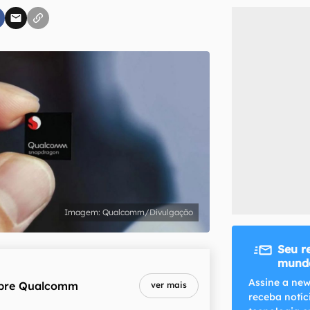
inscreva-se
li, aceito e concordo com os
Termos de Uso e Política de Privacidade do Ca
Qualcomm/Divulgação
Seu r
mundo
Assine a new
bre
Qualcomm
ver mais
receba notíc