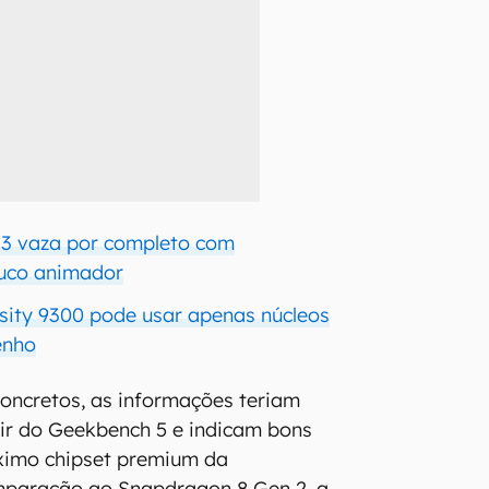
G3 vaza por completo com
uco animador
ity 9300 pode usar apenas núcleos
enho
oncretos, as informações teriam
tir do Geekbench 5 e indicam bons
ximo chipset premium da
mparação ao Snapdragon 8 Gen 2, a