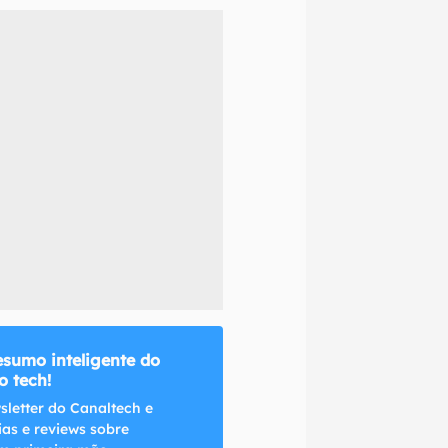
naltech.
esumo inteligente do
 tech!
sletter do Canaltech e
ias e reviews sobre