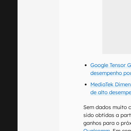
Google Tensor 
desempenho po
MediaTek Dimens
de alto desemp
Sem dados muito c
sido obtidas a par
ganhos para o pró
Qualcomm
. Em co