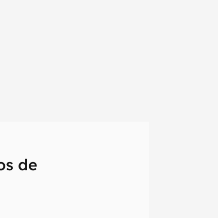
os de
em primeira