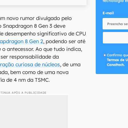
tecnologia e
E-mail
m novo rumor divulgado pelo
 o Snapdragon 8 Gen 3 deve
de desempenho significativo de CPU
napdragon 8 Gen 2
, podendo ser até
 o antecessor. Ao que tudo indica,
Confirmo que
ser responsabilidade da
Termos de U
ração curiosa de núcleos
, de uma
Canaltech.
izada, bem como de uma nova
fia de 4 nm da TSMC.
TINUA APÓS A PUBLICIDADE