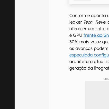
Conforme aponta u
leaker
Tech_Reve
,
oferecer um salto 
e GPU
frente ao S
30% mais veloz que
os avanços podem 
especulada configu
arquitetura atual
geração da litogra
CON