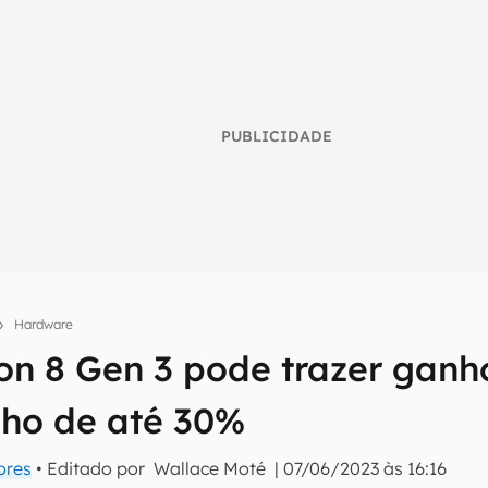
PUBLICIDADE
Hardware
n 8 Gen 3 pode trazer ganh
umo inteligente do mundo tech!
ho de até 30%
tter do Canaltech e receba notícias e reviews sobre tecnologia 
ores
• Editado por
Wallace Moté
|
07/06/2023 às 16:16