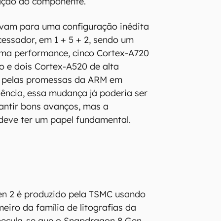
ação do componente.
vam para uma configuração inédita
essador, em 1 + 5 + 2, sendo um
ma performance, cinco Cortex-A720
 e dois Cortex-A520 de alta
da pelas promessas da ARM em
iência, essa mudança já poderia ser
rantir bons avanços, mas a
deve ter um papel fundamental.
n 2 é produzido pela TSMC usando
eiro da família de litografias da
pecula-se que o Snapdragon 8 Gen