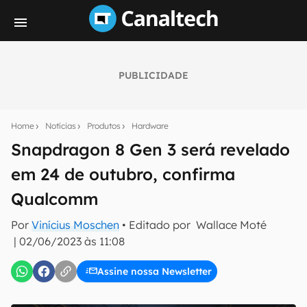
PUBLICIDADE
Seu resumo inteligente do mundo tech!
Assine a newsletter do Canaltech e receba
Home
Notícias
Produtos
Hardware
notícias e reviews sobre tecnologia em primeira
mão.
Snapdragon 8 Gen 3 será revelado
em 24 de outubro, confirma
E-mail
Qualcomm
Por
Vinícius Moschen
• Editado por
Wallace Moté
inscreva-se
|
02/06/2023 às 11:08
Assine nossa Newsletter
Confirmo que li, aceito e concordo com os
Termos de
Uso e Política de Privacidade do Canaltech.