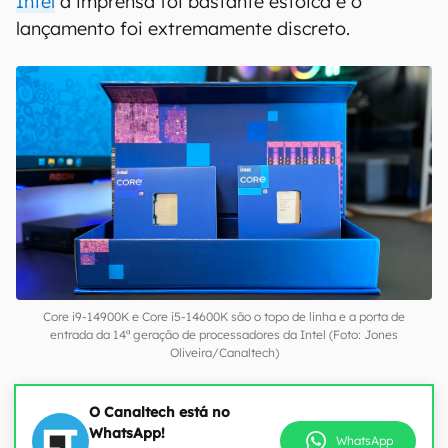
Intel
à imprensa foi bastante estoica e o
lançamento foi extremamente discreto.
Core i9-14900K e Core i5-14600K são o topo de linha e a porta de
entrada da 14ª geração de processadores da Intel (Foto: Jones
Oliveira/Canaltech)
O Canaltech está no
WhatsApp!
WhatsApp