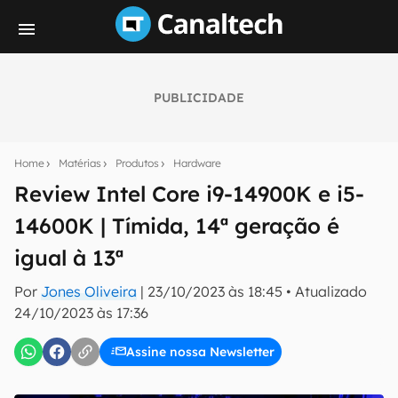
PUBLICIDADE
Seu resumo inteligente do mundo tech!
Assine a newsletter do Canaltech e receba
Home
Matérias
Produtos
Hardware
notícias e reviews sobre tecnologia em primeira
mão.
Review Intel Core i9-14900K e i5-
14600K | Tímida, 14ª geração é
E-mail
igual à 13ª
Por
Jones Oliveira
|
23/10/2023 às 18:45
•
Atualizado
inscreva-se
24/10/2023 às 17:36
Assine nossa Newsletter
Confirmo que li, aceito e concordo com os
Termos de
Uso e Política de Privacidade do Canaltech.