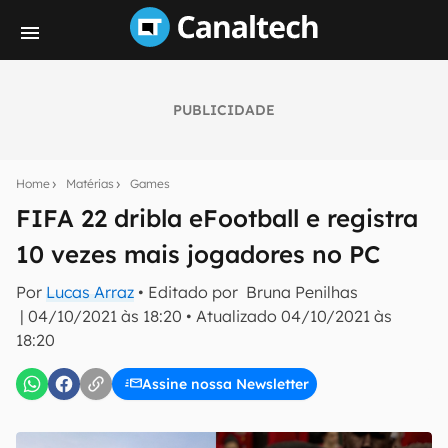
PUBLICIDADE
Seu resumo inteligente do mundo tech!
Assine a newsletter do Canaltech e receba
Home
Matérias
Games
notícias e reviews sobre tecnologia em primeira
mão.
FIFA 22 dribla eFootball e registra
10 vezes mais jogadores no PC
E-mail
Por
Lucas Arraz
• Editado por
Bruna Penilhas
|
04/10/2021 às 18:20
•
Atualizado
04/10/2021 às
18:20
inscreva-se
Assine nossa Newsletter
Confirmo que li, aceito e concordo com os
Termos de
Uso e Política de Privacidade do Canaltech.