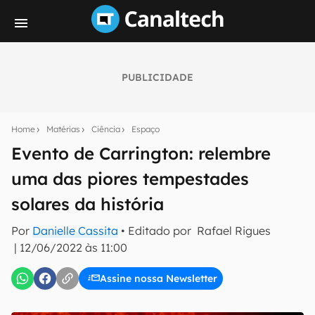
PUBLICIDADE
Seu resumo inteligente do mundo tech!
Assine a newsletter do Canaltech e receba
Home
Matérias
Ciência
Espaço
notícias e reviews sobre tecnologia em primeira
mão.
Evento de Carrington: relembre
uma das piores tempestades
E-mail
solares da história
Por
Danielle Cassita
• Editado por
Rafael Rigues
inscreva-se
|
12/06/2022 às 11:00
Assine nossa Newsletter
Confirmo que li, aceito e concordo com os
Termos de
Uso e Política de Privacidade do Canaltech.