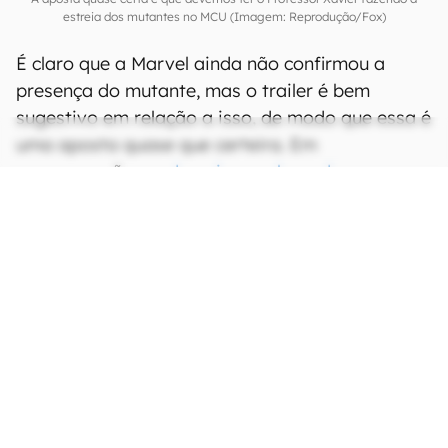
estreia dos mutantes no MCU (Imagem: Reprodução/Fox)
É claro que a Marvel ainda não confirmou a
presença do mutante, mas o trailer é bem
sugestivo em relação a isso, de modo que essa é
uma aposta quase que certeira. Em
compensação, os
demais membros dos
Illuminati
seguem sendo um mistério.
Tanto que havia quem acreditasse que um dos
participantes dessa equipe seria uma variante
do
Homem de Ferro vivida pelo ator Tom Cruise
e que ele teria até mesmo aparecido no trailer.
Porém, há uma outra vertente entre os fãs que
duvidam que isso vai acontecer, sugerindo que a
tal figura misteriosa que aparece no vídeo é uma
outra versão de Monica Rambeau,