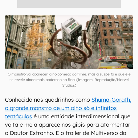
O monstro vai aparecer já no começo do filme, mas a suspeita é que ele
se revele ainda mais poderoso no final (Imagem: Reprodução/Marvel
Studios)
Conhecido nos quadrinhos como
Shuma-Gorath,
o grande monstro de um olho só e infinitos
tentáculos
é uma entidade interdimensional que
volta e meia aparece nos gibis para atormentar
o Doutor Estranho. E o trailer de Multiverso da