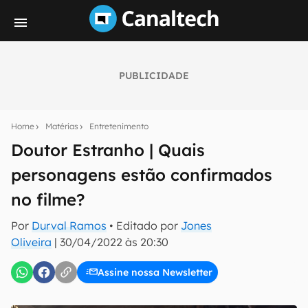
PUBLICIDADE
Seu resumo inteligente do mundo tech!
Assine a newsletter do Canaltech e receba
Home
Matérias
Entretenimento
notícias e reviews sobre tecnologia em primeira
mão.
Doutor Estranho | Quais
personagens estão confirmados
E-mail
no filme?
Por
Durval Ramos
• Editado por
Jones
inscreva-se
Oliveira
|
30/04/2022 às 20:30
Assine nossa Newsletter
Confirmo que li, aceito e concordo com os
Termos de
Uso e Política de Privacidade do Canaltech.