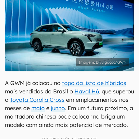
Divulgação/GWM
A GWM já colocou no
topo da lista de híbridos
mais vendidos do Brasil o
Haval H6
, que superou
o
Toyota Corolla Cross
em emplacamentos nos
meses de
maio
e
junho
. Em um futuro próximo, a
montadora chinesa pode colocar na briga um
modelo com ainda mais potencial de mercado.
CONTINUA APÓS A PUBLICIDADE