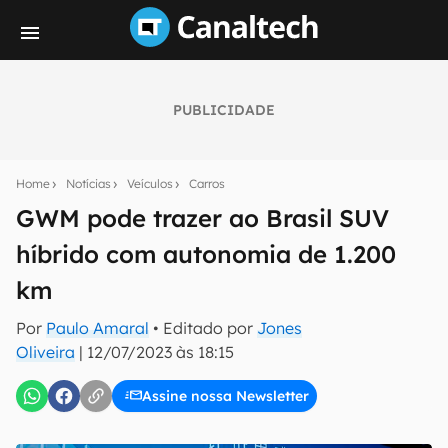
PUBLICIDADE
Seu resumo inteligente do mundo tech!
Assine a newsletter do Canaltech e receba
Home
Notícias
Veículos
Carros
notícias e reviews sobre tecnologia em primeira
mão.
GWM pode trazer ao Brasil SUV
híbrido com autonomia de 1.200
E-mail
km
Por
Paulo Amaral
• Editado por
Jones
inscreva-se
Oliveira
|
12/07/2023 às 18:15
Assine nossa Newsletter
Confirmo que li, aceito e concordo com os
Termos de
Uso e Política de Privacidade do Canaltech.