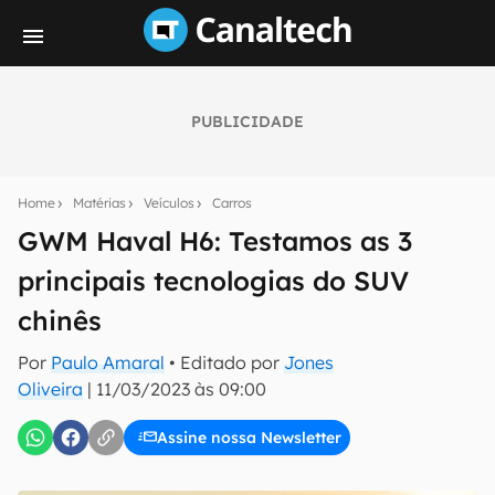
PUBLICIDADE
Seu resumo inteligente do mundo tech!
Assine a newsletter do Canaltech e receba
Home
Matérias
Veículos
Carros
notícias e reviews sobre tecnologia em primeira
mão.
GWM Haval H6: Testamos as 3
principais tecnologias do SUV
E-mail
chinês
Por
Paulo Amaral
• Editado por
Jones
inscreva-se
Oliveira
|
11/03/2023 às 09:00
Assine nossa Newsletter
Confirmo que li, aceito e concordo com os
Termos de
Uso e Política de Privacidade do Canaltech.