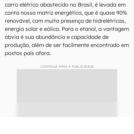
100% elétrico (BEV) com energia europeia:
30,41 kg CO2eq
Etanol (E100): 25,79 kg CO2eq
100% elétrico (BEV) com energia brasileira:
21,45 kg CO2eq
Esses números já consideram todo o ciclo de
vida do método de abastecimento. No caso do
carro elétrico abastecido no Brasil, é levada em
conta nossa matriz energética, que é quase 90%
renovável, com muita presença de hidrelétricas,
energia solar e eólica. Para o etanol, a vantagem
óbvia é sua abundância e capacidade de
produção, além de ser facilmente encontrado em
postos país afora.