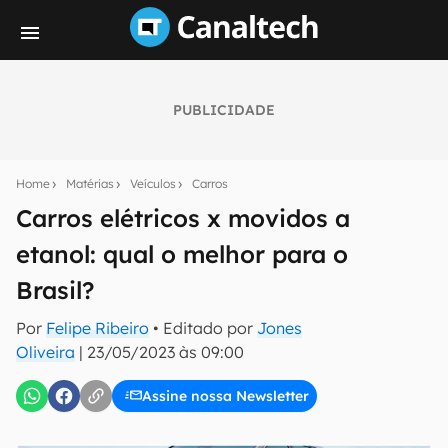
PUBLICIDADE
Seu resumo inteligente do mundo tech!
Assine a newsletter do Canaltech e receba
Home
Matérias
Veículos
Carros
notícias e reviews sobre tecnologia em primeira
mão.
Carros elétricos x movidos a
etanol: qual o melhor para o
E-mail
Brasil?
Por
Felipe Ribeiro
• Editado por
Jones
inscreva-se
Oliveira
|
23/05/2023 às 09:00
Assine nossa Newsletter
Confirmo que li, aceito e concordo com os
Termos de
Uso e Política de Privacidade do Canaltech.