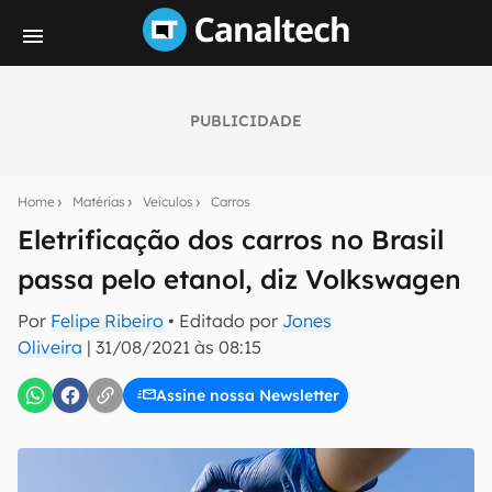
PUBLICIDADE
Seu resumo inteligente do mundo tech!
Assine a newsletter do Canaltech e receba
Home
Matérias
Veículos
Carros
notícias e reviews sobre tecnologia em primeira
mão.
Eletrificação dos carros no Brasil
passa pelo etanol, diz Volkswagen
E-mail
Por
Felipe Ribeiro
• Editado por
Jones
Oliveira
|
31/08/2021 às 08:15
inscreva-se
Assine nossa Newsletter
Confirmo que li, aceito e concordo com os
Termos de
Uso e Política de Privacidade do Canaltech.