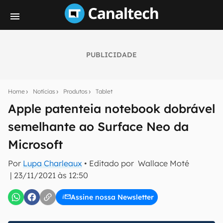
PUBLICIDADE
Seu resumo inteligente do mundo tech!
Assine a newsletter do Canaltech e receba
Home
Notícias
Produtos
Tablet
notícias e reviews sobre tecnologia em primeira
mão.
Apple patenteia notebook dobrável
semelhante ao Surface Neo da
E-mail
Microsoft
Por
Lupa Charleaux
• Editado por
Wallace Moté
inscreva-se
|
23/11/2021 às 12:50
Assine nossa Newsletter
Confirmo que li, aceito e concordo com os
Termos de
Uso e Política de Privacidade do Canaltech.