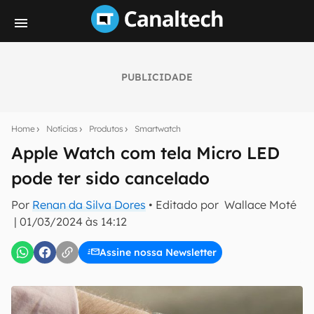
PUBLICIDADE
Seu resumo inteligente do mundo tech!
Assine a newsletter do Canaltech e receba
Home
Notícias
Produtos
Smartwatch
notícias e reviews sobre tecnologia em primeira
mão.
Apple Watch com tela Micro LED
pode ter sido cancelado
E-mail
Por
Renan da Silva Dores
• Editado por
Wallace Moté
|
01/03/2024 às 14:12
inscreva-se
Assine nossa Newsletter
Confirmo que li, aceito e concordo com os
Termos de
Uso e Política de Privacidade do Canaltech.