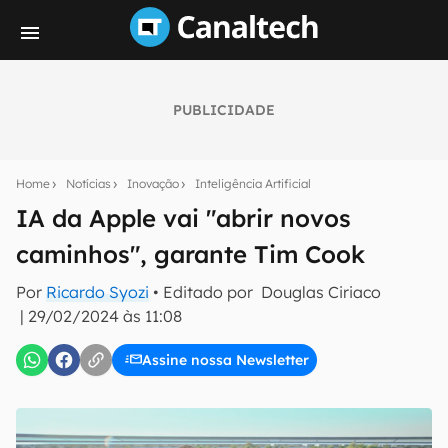
PUBLICIDADE
Seu resumo inteligente do mundo tech!
Assine a newsletter do Canaltech e receba
Home
Notícias
Inovação
Inteligência Artificial
notícias e reviews sobre tecnologia em primeira
mão.
IA da Apple vai "abrir novos
caminhos", garante Tim Cook
E-mail
Por
Ricardo Syozi
• Editado por
Douglas Ciriaco
|
29/02/2024 às 11:08
inscreva-se
Assine nossa Newsletter
Confirmo que li, aceito e concordo com os
Termos de
Uso e Política de Privacidade do Canaltech.