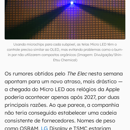
Usando microchips para cada subpixel, as telas Micro LED têm o
controle preciso similar ao OLED, mas evitando problemas como o burn-
in por não utilizarem compostos orgânicos (Imagem: Divulgação/Shin-
Etsu Chemical)
Os rumores obtidos pelo
The Elec
nesta semana
apontam para um novo atraso, mais drástico —
a chegada do Micro LED aos relógios da Apple
poderia acontecer apenas após 2027, por duas
principais razões. Ao que parece, a companhia
não teria conseguido estabelecer uma cadeia
consistente de fornecedores. Nomes de peso
como OSRAM,
LG
Display e TSMC estariam