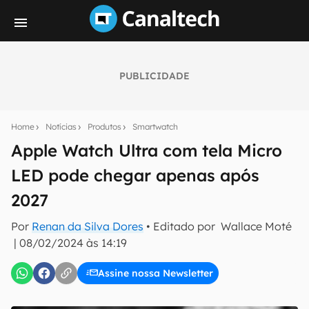
PUBLICIDADE
Seu resumo inteligente do mundo tech!
Assine a newsletter do Canaltech e receba
Home
Notícias
Produtos
Smartwatch
notícias e reviews sobre tecnologia em primeira
mão.
Apple Watch Ultra com tela Micro
LED pode chegar apenas após
E-mail
2027
Por
Renan da Silva Dores
• Editado por
Wallace Moté
inscreva-se
|
08/02/2024 às 14:19
Assine nossa Newsletter
Confirmo que li, aceito e concordo com os
Termos de
Uso e Política de Privacidade do Canaltech.