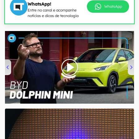
WhatsApp!
WhatsApp
Entre no canal e acompanhe
notícias e dicas de tecnologia
00:00
/
04:07