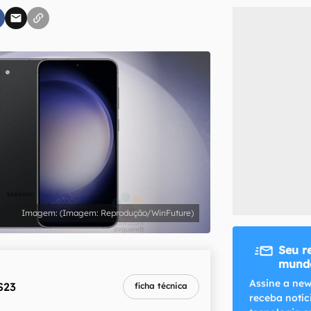
inscreva-se
li, aceito e concordo com os
Termos de Uso e Política de Privacidade do Ca
(Imagem: Reprodução/WinFuture)
Seu r
mundo
melhor preço
Assine a new
S23
ficha técnica
R$ 2.699,10
receba notíc