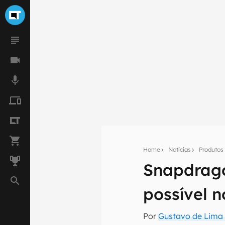
Home
Notícias
Produtos
Snapdrago
Seu res
possível 
Assine a newsle
mão.
Por
Gustavo de Lima 