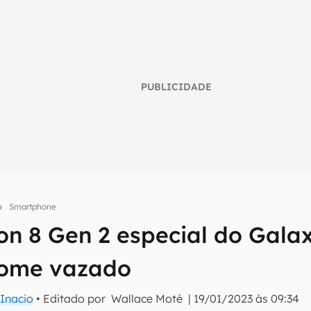
PUBLICIDADE
Smartphone
n 8 Gen 2 especial do Gala
umo inteligente do mundo tech!
nome vazado
tter do Canaltech e receba notícias e reviews sobre tecnologia 
Inacio
• Editado por
Wallace Moté
|
19/01/2023 às 09:34