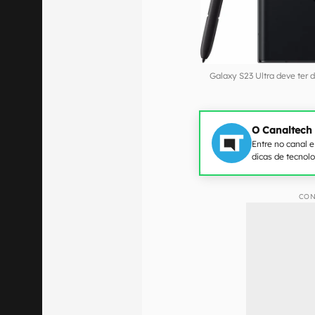
Galaxy S23 Ultra deve ter
O Canaltech
Entre no canal 
dicas de tecnol
CON