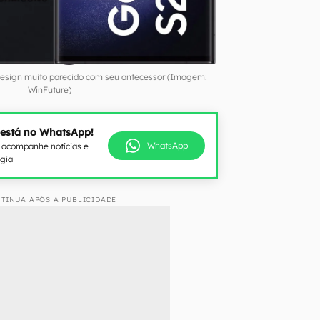
 design muito parecido com seu antecessor (Imagem:
WinFuture)
 está no WhatsApp!
WhatsApp
e acompanhe notícias e
ogia
TINUA APÓS A PUBLICIDADE