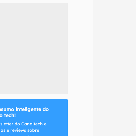
naltech.
esumo inteligente do
 tech!
sletter do Canaltech e
ias e reviews sobre