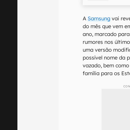
A
Samsung
vai rev
do mês que vem em
ano, marcado para 
rumores nos últim
uma versão modifi
possível nome da p
vazado, bem como o
família para os Es
CON