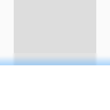
quatro principais fatores: a integração do
modem 5G aos processadores, antes separado
na geração anterior, o que aumenta os custos de
implementação; do uso de menos antenas 5G
mmWave no S21 e S21+;
da remoção dos fones e
carregador da caixa
; e da
retirada do sensor ToF
3D de profundidade.
CONTINUA APÓS A PUBLICIDADE