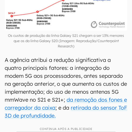
direta) para produzir um Galaxy S21 Ultra, valor
7% menor que o do S20 Ultra. Os números são
mais expressivos para o Galaxy S21 e S21+, que
sofreram reduções de até 13% em relação aos
seus antecessores, custando agora cerca de US$
414 (algo em torno de R$ 2.243).
Os custos de produção da linha Galaxy S21 chegam a ser 13% menores
que os da linha Galaxy S20 (Imagem: Reprodução/Counterpoint
Research)
A agência atribui a redução significativa a