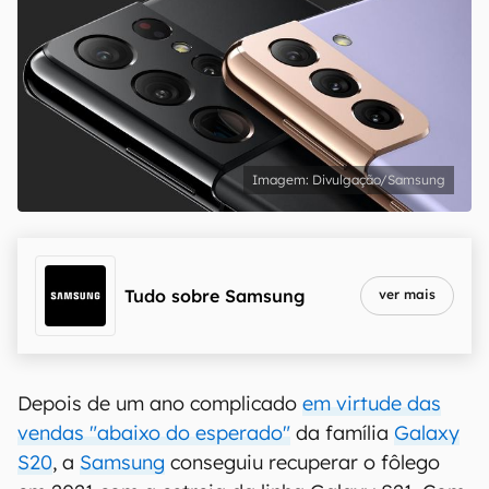
Divulgação/Samsung
Tudo sobre
Samsung
ver mais
Depois de um ano complicado
em virtude das
vendas "abaixo do esperado"
da família
Galaxy
S20
, a
Samsung
conseguiu recuperar o fôlego