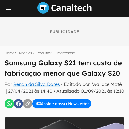
PUBLICIDADE
Seu resumo inteligente do mundo tech!
Assine a newsletter do Canaltech e receba
Home
Notícias
Produtos
Smartphone
notícias e reviews sobre tecnologia em primeira
mão.
Samsung Galaxy S21 tem custo de
fabricação menor que Galaxy S20
E-mail
Por
Renan da Silva Dores
• Editado por
Wallace Moté
|
27/04/2021 às 14:40
•
Atualizado
01/09/2021 às 12:10
inscreva-se
Assine nossa Newsletter
Confirmo que li, aceito e concordo com os
Termos de
Uso e Política de Privacidade do Canaltech.