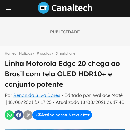
PUBLICIDADE
Seu resumo inteligente do mundo tech!
Assine a newsletter do Canaltech e receba
Home
Notícias
Produtos
Smartphone
notícias e reviews sobre tecnologia em primeira
mão.
Linha Motorola Edge 20 chega ao
Brasil com tela OLED HDR10+ e
E-mail
conjunto potente
Por
Renan da Silva Dores
• Editado por
Wallace Moté
inscreva-se
|
18/08/2021 às 17:25
•
Atualizado
18/08/2021 às 17:40
Assine nossa Newsletter
Confirmo que li, aceito e concordo com os
Termos de
Uso e Política de Privacidade do Canaltech.