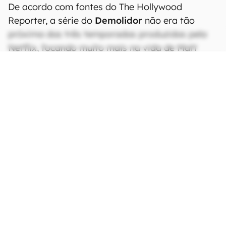
De acordo com fontes do The Hollywood
Reporter, a série do
Demolidor
não era tão
próxima das três temporadas produzidas pela
Netflix, focando muito mais na vida de Matt
Murdock como advogado do que como o herói
mascarado. Segundo consta, Charlie Cox
(
Homem-Aranha: Sem Volta Para Casa
)
apareceria vestido como Demolidor somente a
partir do quarto episódio.
CONTINUA APÓS A PUBLICIDADE