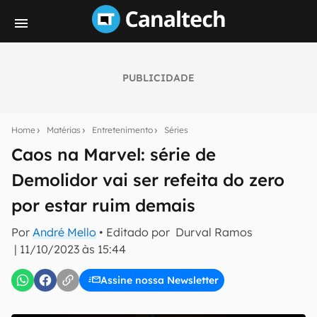
PUBLICIDADE
Seu resumo inteligente do mundo tech!
Assine a newsletter do Canaltech e receba
Home
Matérias
Entretenimento
Séries
notícias e reviews sobre tecnologia em primeira
mão.
Caos na Marvel: série de
Demolidor vai ser refeita do zero
E-mail
por estar ruim demais
Por
André Mello
• Editado por
Durval Ramos
inscreva-se
|
11/10/2023 às 15:44
Assine nossa Newsletter
Confirmo que li, aceito e concordo com os
Termos de
Uso e Política de Privacidade do Canaltech.