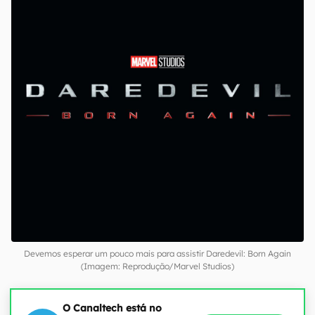
Devemos esperar um pouco mais para assistir Daredevil: Born Again
(Imagem: Reprodução/Marvel Studios)
O Canaltech está no