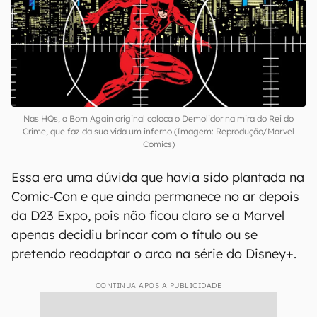
Nas HQs, a Born Again original coloca o Demolidor na mira do Rei do
Crime, que faz da sua vida um inferno (Imagem: Reprodução/Marvel
Comics)
Essa era uma dúvida que havia sido plantada na
Comic-Con e que ainda permanece no ar depois
da D23 Expo, pois não ficou claro se a Marvel
apenas decidiu brincar com o título ou se
pretendo readaptar o arco na série do Disney+.
CONTINUA APÓS A PUBLICIDADE