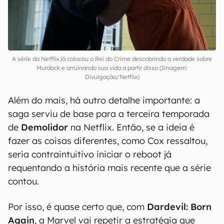
A série da Netflix já colocou o Rei do Crime descobrindo a verdade sobre
Murdock e arruinando sua vida a partir disso (Imagem:
Divulgação/Netflix)
Além do mais, há outro detalhe importante: a
saga serviu de base para a terceira temporada
de
Demolidor
na Netflix. Então, se a ideia é
fazer as coisas diferentes, como Cox ressaltou,
seria contraintuitivo iniciar o reboot já
requentando a história mais recente que a série
contou.
Por isso, é quase certo que, com
Dardevil: Born
Again
, a Marvel vai repetir a estratégia que