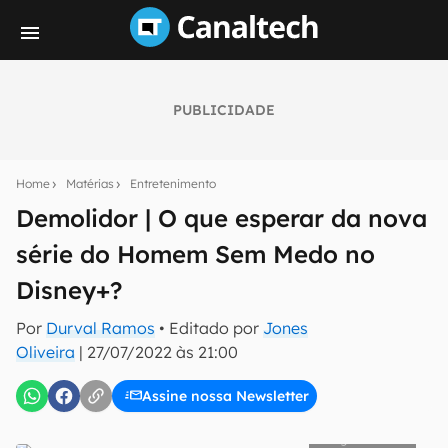
PUBLICIDADE
Seu resumo inteligente do mundo tech!
Assine a newsletter do Canaltech e receba
Home
Matérias
Entretenimento
notícias e reviews sobre tecnologia em primeira
mão.
Demolidor | O que esperar da nova
série do Homem Sem Medo no
E-mail
Disney+?
Por
Durval Ramos
• Editado por
Jones
inscreva-se
Oliveira
|
27/07/2022 às 21:00
Assine nossa Newsletter
Confirmo que li, aceito e concordo com os
Termos de
Uso e Política de Privacidade do Canaltech.
Netflix